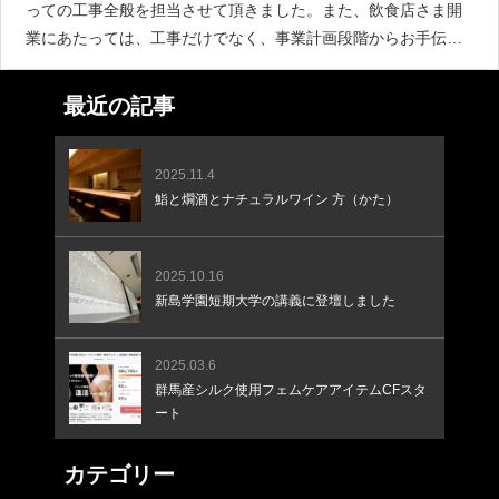
っての工事全般を担当させて頂きました。また、飲食店さま開
業にあたっては、工事だけでなく、事業計画段階からお手伝い
をさせて頂いたり、販促活動や資金調達にあたってのクラウド
ファンディングの支援などにも関わらせて頂きました。飲食店
最近の記事
の開業を考え
2025.11.4
鮨と燗酒とナチュラルワイン 方（かた）
2025.10.16
新島学園短期大学の講義に登壇しました
2025.03.6
群馬産シルク使用フェムケアアイテムCFスタ
ート
カテゴリー