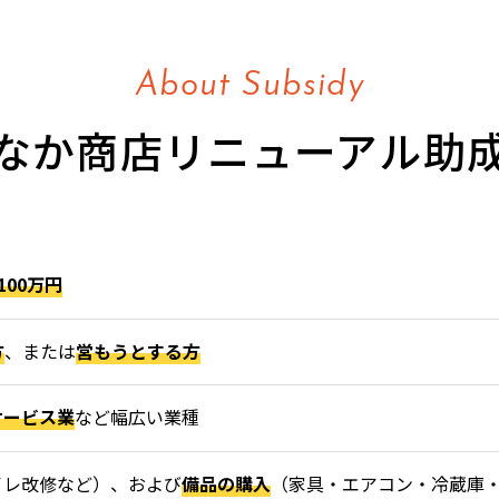
About Subsidy
なか商店リニューアル助
100万円
方
、または
営もうとする方
サービス業
など幅広い業種
イレ改修など）、および
備品の購入
（家具・エアコン・冷蔵庫