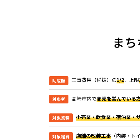
まち
工事費用（税抜）の
1/2
、上限
助成額
高崎市内で
商売を営んでいる
対象者
小売業・飲食業・宿泊業・
対象業種
店舗の改装工事
（内装・ト
対象経費