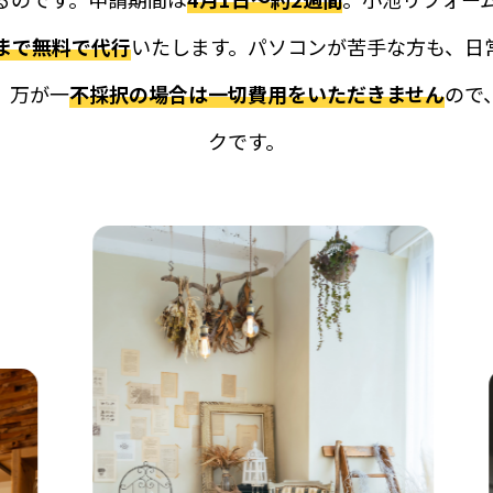
まで無料で代行
いたします。パソコンが苦手な方も、日
。万が一
不採択の場合は一切費用をいただきません
ので
クです。