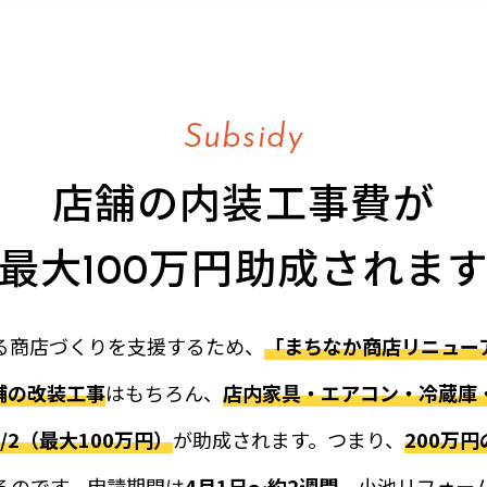
まちなかリニューアルに関する改修のご相談をいただ
.02.22
まちなかリニューアルに関する改修のご相談をいただ
.02.26
Subsidy
店舗の内装工事費が
まちなかリニューアルに関する改修のご相談をいただ
.03.01
最大100万円助成されま
まちなかリニューアルに関する改修のご相談をいただ
.03.04
る商店づくりを支援するため、
「まちなか商店リニュー
舗の改装工事
はもちろん、
店内家具・エアコン・冷蔵庫
1/2（最大100万円）
が助成されます。つまり、
200万
るのです。申請期間は
4月1日〜約2週間
。小池リフォー