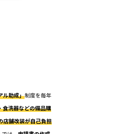
きました
きました
きました
す
きました
アル助成」
制度を毎年
・食洗器などの備品購
円の店舗改装が自己負担
ムでは、
申請書の作成